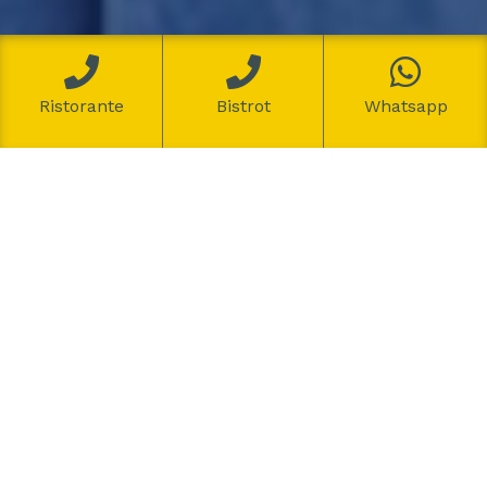
Ristorante
Bistrot
Whatsapp
Avrà inizio a fine mese la manifestazione più amata di
Carloforte, il Girotonno, la cui edizione 2017 si svolgerà
dal 22 al 25 giugno, mentre solitamente aveva luogo
durante il ponte del 2 giugno. Vi informeremo man mano
su tutte le novità, non appena verrà definito il
programma. Le prenotazioni nelle strutture ricettive
sono già aperte, il paese nei giorni del Girotono fa
sempre registrare il tutto esaurito, perciò affrettatevi!