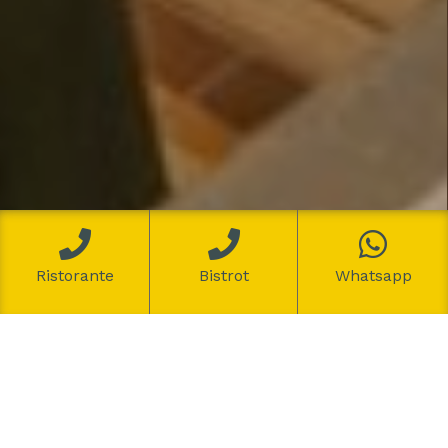
Ristorante
Bistrot
Whatsapp
Benvenuti nell’eccellenza della