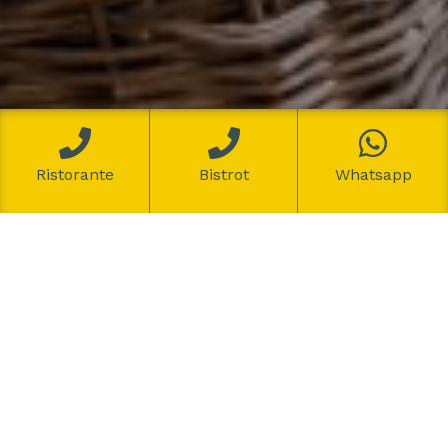
Ristorante
Bistrot
Whatsapp
IL POMATA BISTROT
Situato sul lungomare, in pieno centro,
adiacente al ristorante da Nicolo, il Pomata
Bristot, vi offre l’opportunità di gustare ottima